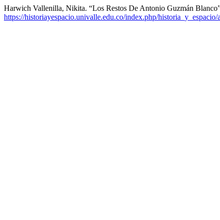
Harwich Vallenilla, Nikita. “Los Restos De Antonio Guzmán Blanco
https://historiayespacio.univalle.edu.co/index.php/historia_y_espacio/