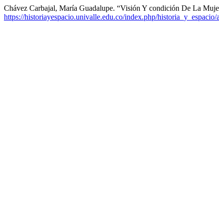
Chávez Carbajal, María Guadalupe. “Visión Y condición De La Muj
https://historiayespacio.univalle.edu.co/index.php/historia_y_espacio/