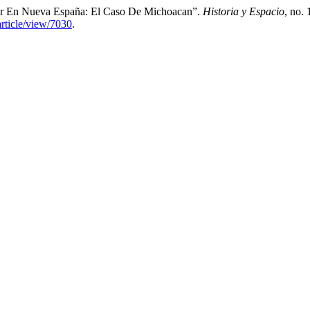
er En Nueva España: El Caso De Michoacan”.
Historia y Espacio
, no.
article/view/7030
.