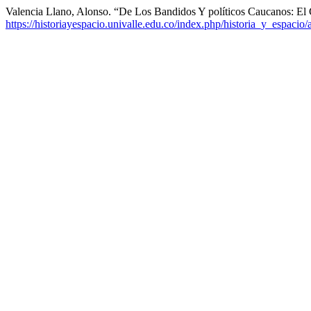
Valencia Llano, Alonso. “De Los Bandidos Y políticos Caucanos: El
https://historiayespacio.univalle.edu.co/index.php/historia_y_espacio/