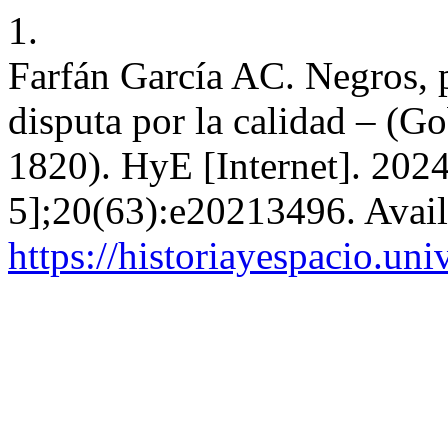
1.
Farfán García AC. Negros, 
disputa por la calidad – (
1820). HyE [Internet]. 202
5];20(63):e20213496. Avail
https://historiayespacio.un