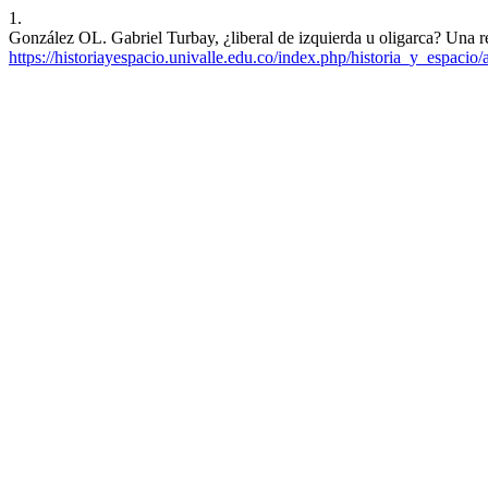
1.
González OL. Gabriel Turbay, ¿liberal de izquierda u oligarca? Una re
https://historiayespacio.univalle.edu.co/index.php/historia_y_espacio/