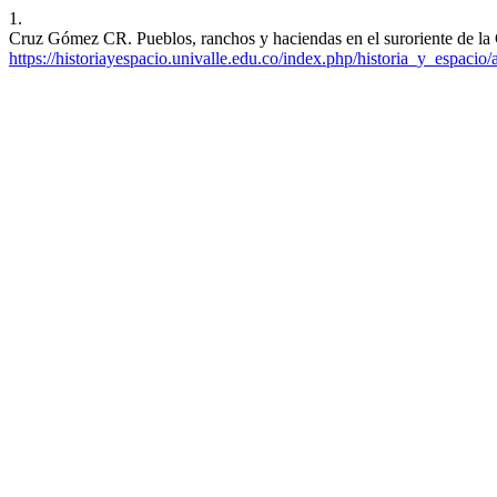
1.
Cruz Gómez CR. Pueblos, ranchos y haciendas en el suroriente de la
https://historiayespacio.univalle.edu.co/index.php/historia_y_espacio/