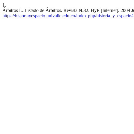
1.
Árbitros L. Listado de Árbitros. Revista N.32. HyE [Internet]. 2009 J
https://historiayespacio.univalle.edu.co/index.php/historia_y_espacio/