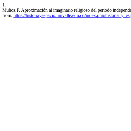
1.
Muñoz F. Aproximación al imaginario religioso del periodo independe
from:
https://historiayespacio.univalle.edu.co/index.php/historia_y_es