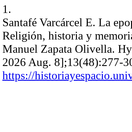
1.
Santafé Varcárcel E. La epop
Religión, historia y memori
Manuel Zapata Olivella. HyE
2026 Aug. 8];13(48):277-30
https://historiayespacio.un