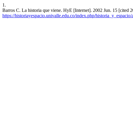
1.
Barros C. La historia que viene. HyE [Internet]. 2002 Jun. 15 [cited 
https://historiayespacio.univalle.edu.co/index.php/historia_y_espacio/