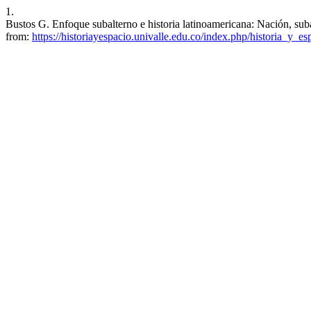
1.
Bustos G. Enfoque subalterno e historia latinoamericana: Nación, suba
from:
https://historiayespacio.univalle.edu.co/index.php/historia_y_es