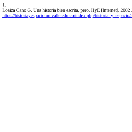
1.
Loaiza Cano G. Una historia bien escrita, pero. HyE [Internet]. 2002 
https://historiayespacio.univalle.edu.co/index.php/historia_y_espacio/