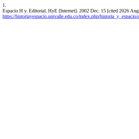
1.
Espacio H y. Editorial. HyE [Internet]. 2002 Dec. 15 [cited 2026 Aug.
https://historiayespacio.univalle.edu.co/index.php/historia_y_espacio/