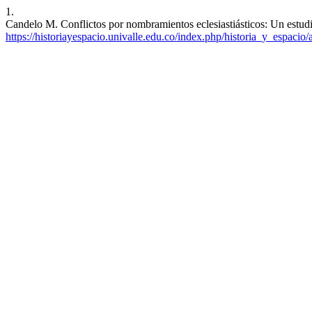
1.
Candelo M. Conflictos por nombramientos eclesiastiásticos: Un estud
https://historiayespacio.univalle.edu.co/index.php/historia_y_espacio/