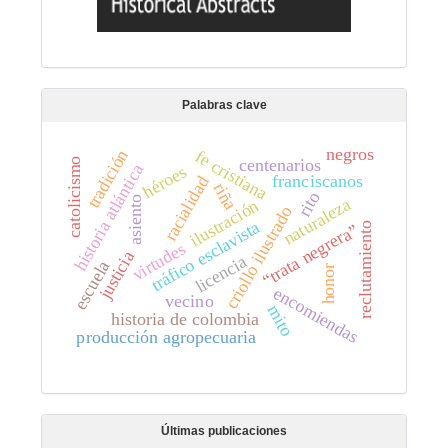
Palabras clave
negros
tradición
fe cristiana
centenarios
catolicismo
historia atlántica
héroes
franciscanos
racialidad
riña
rito
asiento
naturaleza
ilustración
criollo ilustrado
tráfico esclavista
reclutamiento
“trata negrera”
virtudes
justicia
licencia
escuela
honor
encomiendas
vecino
mito
historia de colombia
producción agropecuaria
Últimas publicaciones