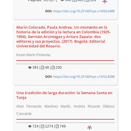
Páginas : 85-117 |
546
|
603 |
319
https://doi.org/10.25100/hye.v14i50.6488
DOI:
Marín Colorado, Paula Andrea. Un momento en la
historia de la edición y la lectura en Colombia (1925-
1954). Germán Arciniegas y Arturo Zapata: dos
editores y sus proyectos. (2017). Bogotá: Editorial
Universidad del Rosario.
Kevin Marín Pimienta
391
|
46 |
230
https://doi.org/10.25100/hye.v15i52.8286
DOI:
Una tradición de larga duración: la Semana Santa en
Tunja
Abel Fernando Martínez Martín, Andrés Ricardo Otálora
Cascante
724
|
1274 |
749