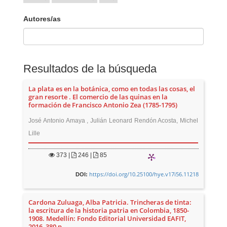
Autores/as
Resultados de la búsqueda
La plata es en la botánica, como en todas las cosas, el
gran resorte . El comercio de las quinas en la
formación de Francisco Antonio Zea (1785-1795)
José Antonio Amaya , Julián Leonard Rendón Acosta, Michel
Lille
373
|
246 |
85
https://doi.org/10.25100/hye.v17i56.11218
DOI:
Cardona Zuluaga, Alba Patricia. Trincheras de tinta:
la escritura de la historia patria en Colombia, 1850-
1908. Medellín: Fondo Editorial Universidad EAFIT,
2016, 380 p.