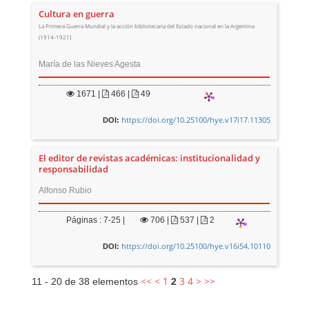
Cultura en guerra
La Primera Guerra Mundial y la acción bibliotecaria del Estado nacional en la Argentina
(1914-1921)
María de las Nieves Agesta
1671
|
466 |
49
https://doi.org/10.25100/hye.v17i17.11305
DOI:
El editor de revistas académicas: institucionalidad y
responsabilidad
Alfonso Rubio
Páginas : 7-25 |
706
|
537 |
2
https://doi.org/10.25100/hye.v16i54.10110
DOI:
<<
<
1
3
4
>
>>
11 - 20 de 38 elementos
2
E