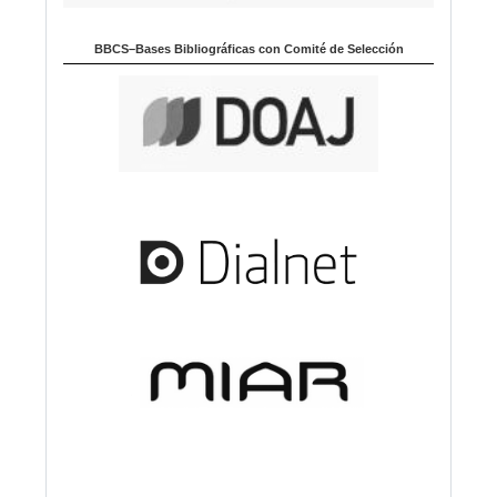
BBCS–Bases Bibliográficas con Comité de Selección