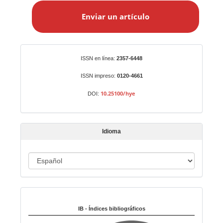
n
Enviar un artículo
v
i
a
r
Identificadores
ISSN en línea:
2357-6448
u
n
ISSN impreso:
0120-4661
a
10.25100/hye
DOI:
r
t
í
Idioma
c
u
I
l
o
d
i
Indexado en:
o
m
IB - Índices bibliográficos
a