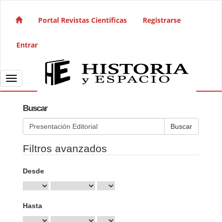
Salto rápido al contenido de la página
Navegación principal
Portal Revistas Científicas
Registrarse
Contenido principal
Barra lateral
Entrar
Toggle navigation
Buscar
Buscar artículos por
Filtros avanzados
Desde
Hasta