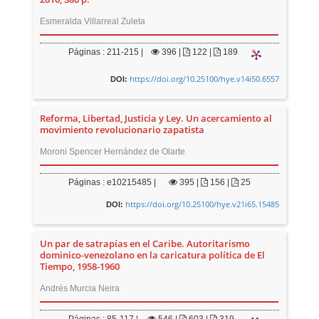
Esmeralda Villarreal Zuleta
Páginas : 211-215 |
396
|
122 |
189
https://doi.org/10.25100/hye.v14i50.6557
DOI:
Reforma, Libertad, Justicia y Ley. Un acercamiento al
movimiento revolucionario zapatista
Moroni Spencer Hernández de Olarte
Páginas : e10215485 |
395
|
156 |
25
https://doi.org/10.25100/hye.v21i65.15485
DOI:
Un par de satrapías en el Caribe. Autoritarismo
dominico-venezolano en la caricatura política de El
Tiempo, 1958-1960
Andrés Murcia Neira