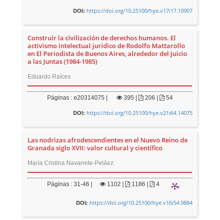
https://doi.org/10.25100/hye.v17i17.10907
DOI:
Construir la civilización de derechos humanos. El
activismo intelectual jurídico de Rodolfo Mattarollo
en El Periodista de Buenos Aires, alrededor del juicio
a las Juntas (1984-1985)
Eduardo Raíces
Páginas : e20314075 |
395
|
206 |
54
https://doi.org/10.25100/hye.v21i64.14075
DOI:
Las nodrizas afrodescendientes en el Nuevo Reino de
Granada siglo XVII: valor cultural y científico
María Cristina Navarrete-Peláez
Páginas : 31-46 |
1102
|
1186 |
4
https://doi.org/10.25100/hye.v16i54.9884
DOI: