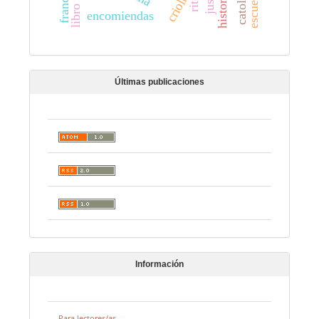
escuela
rito
encomiendas
Últimas publicaciones
Información
Para lectores/as