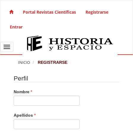
Salto rápido al contenido de la página
Navegación principal
Portal Revistas Científicas
Registrarse
Contenido principal
Barra lateral
Entrar
Toggle navigation
INICIO
REGISTRARSE
Perfil
Obligatorio
Nombre
*
Obligatorio
Apellidos
*