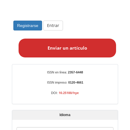
Entrar
Registrarse
E
n
Enviar un artículo
v
i
a
r
Identificadores
ISSN en línea:
2357-6448
u
n
ISSN impreso:
0120-4661
a
10.25100/hye
DOI:
r
t
í
Idioma
c
u