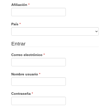
Obligatorio
Afiliación
*
Obligatorio
País
*
Entrar
Obligatorio
Correo electrónico
*
Obligatorio
Nombre usuario
*
Obligatorio
Contraseña
*