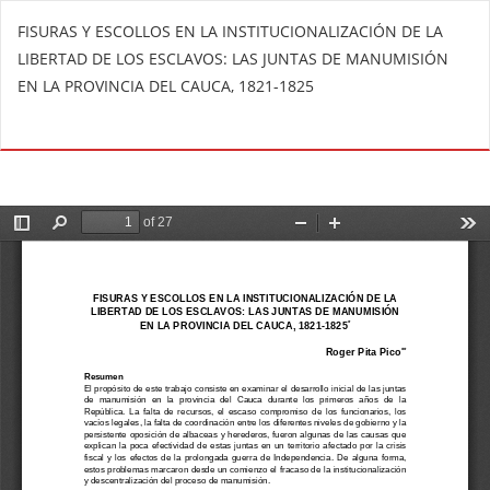
V
FISURAS Y ESCOLLOS EN LA INSTITUCIONALIZACIÓN DE LA
o
LIBERTAD DE LOS ESCLAVOS: LAS JUNTAS DE MANUMISIÓN
l
EN LA PROVINCIA DEL CAUCA, 1821-1825
v
e
De
D
r
e
a
s
l
c
o
a
s
r
d
g
e
a
t
r
a
P
l
D
l
F
e
s