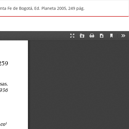
De
D
ta Fe de Bogotá, Ed. Planeta 2005, 249 pág.
e
s
c
a
r
g
a
r
P
D
F