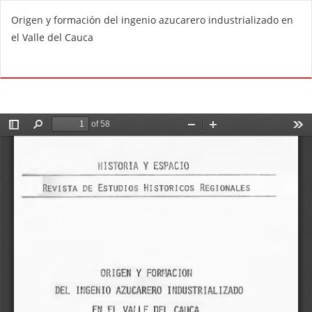
V
Origen y formación del ingenio azucarero industrializado en
o
el Valle del Cauca
l
v
De
D
e
e
r
s
a
c
l
a
o
r
s
g
d
a
e
r
t
P
a
D
l
F
l
e
s