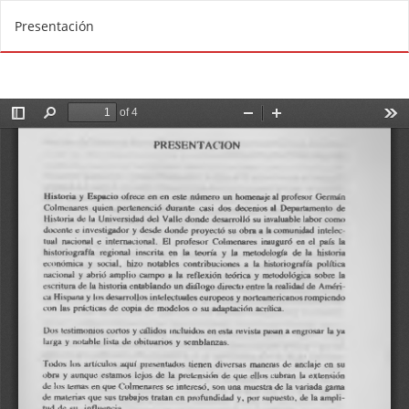
V
De
D
Presentación
o
e
l
s
v
c
e
a
r
r
a
g
l
a
o
r
s
P
d
D
e
F
t
a
l
l
e
s