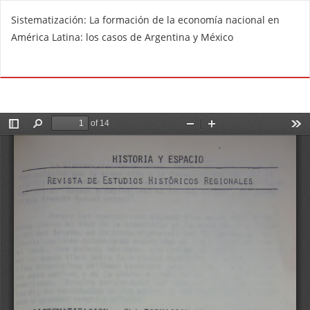
V
Sistematización: La formación de la economía nacional en
o
América Latina: los casos de Argentina y México
l
v
De
D
e
e
r
s
a
c
l
a
o
r
s
g
d
a
e
r
t
P
a
D
l
F
l
e
s