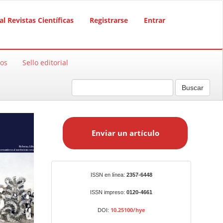
al Revistas Científicas
Registrarse
Entrar
sos
Sello editorial
Buscar
E
n
Enviar un artículo
v
i
a
r
Identificadores
ISSN en línea:
2357-6448
u
n
ISSN impreso:
0120-4661
a
10.25100/hye
DOI:
r