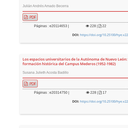
Julián Andrés Amado Becerra
PDF
Páginas : e20114653 |
228
|
22
https://doi.org/10.25100/hye.v2
DOI:
Los espacios universitarios de la Autónoma de Nuevo León: 
formación histórica del Campus Mederos (1952-1982)
Susana Julieth Acosta Badillo
PDF
Páginas : e20314750 |
228
|
17
https://doi.org/10.25100/hye.v2
DOI: