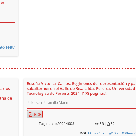
jer
2i66.14487
Reseña Victoria, Carlos. Regímenes de representación y p
Carlos
subalternos en el Valle de Risaralda. Pereira: Universidad
Tecnológica de Pereira, 2024. [178 páginas].
ana de
Jefferson Jaramillo Marín
PDF
Páginas : e30214903 |
58
|
52
https://doi.org/10.25100/hye.v
DOI: