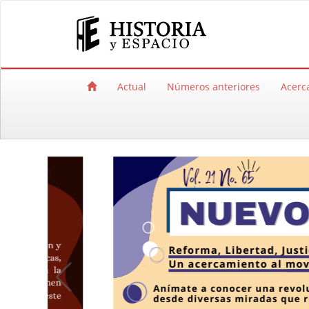
Salto rápido al contenido de la página
Navegación principal
Contenido principal
Barra lateral
Actual
Números anteriores
Acerc