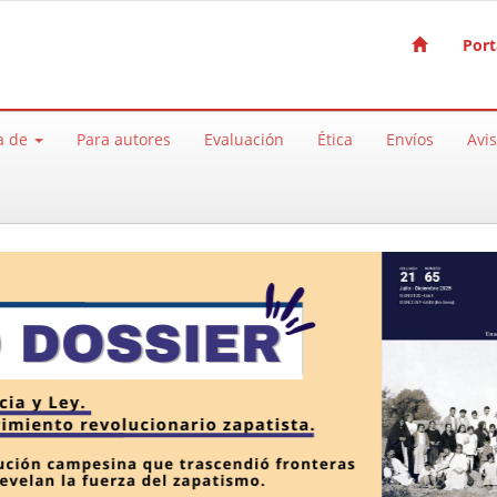
Port
a de
Para autores
Evaluación
Ética
Envíos
Avi