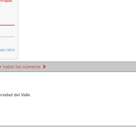
rique,
t
2i66.15910
r todos los números
sidad del Valle.