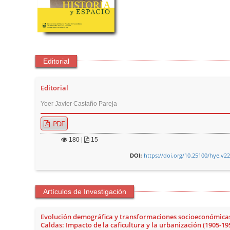
Editorial
Editorial
Yoer Javier Castaño Pareja
PDF
180
|
15
https://doi.org/10.25100/hye.v2
DOI:
Artículos de Investigación
Evolución demográfica y transformaciones socioeconómica
Caldas: Impacto de la caficultura y la urbanización (1905-19