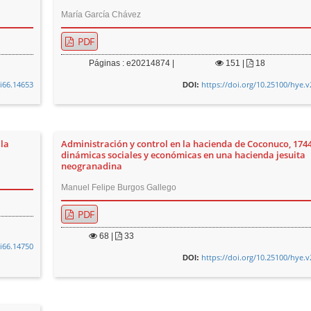
María García Chávez
PDF
Páginas : e20214874 |
151
|
18
2i66.14653
https://doi.org/10.25100/hye.v
DOI:
la
Administración y control en la hacienda de Coconuco, 174
dinámicas sociales y económicas en una hacienda jesuita
neogranadina
Manuel Felipe Burgos Gallego
PDF
68
|
33
2i66.14750
https://doi.org/10.25100/hye.v
DOI: