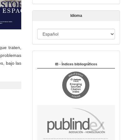
t
í
Idioma
c
u
I
l
o
d
que traten,
i
y problemas
Indexado en:
o
s, bajo las
m
IB - Índices bibliográficos
a