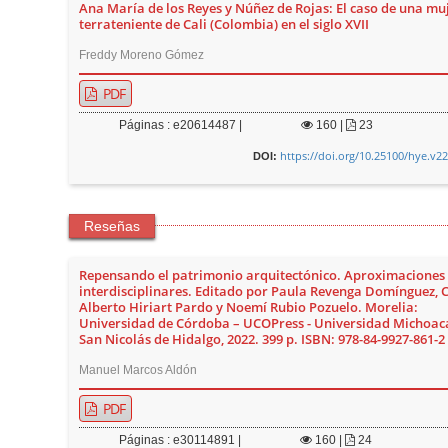
Ana María de los Reyes y Núñez de Rojas: El caso de una mu
terrateniente de Cali (Colombia) en el siglo XVII
Freddy Moreno Gómez
PDF
Páginas : e20614487 |
160
|
23
https://doi.org/10.25100/hye.v2
DOI:
Reseñas
Repensando el patrimonio arquitectónico. Aproximaciones
interdisciplinares. Editado por Paula Revenga Domínguez, 
Alberto Hiriart Pardo y Noemí Rubio Pozuelo. Morelia:
Universidad de Córdoba – UCOPress - Universidad Michoac
San Nicolás de Hidalgo, 2022. 399 p. ISBN: 978-84-9927-861-2
Manuel Marcos Aldón
PDF
Páginas : e30114891 |
160
|
24