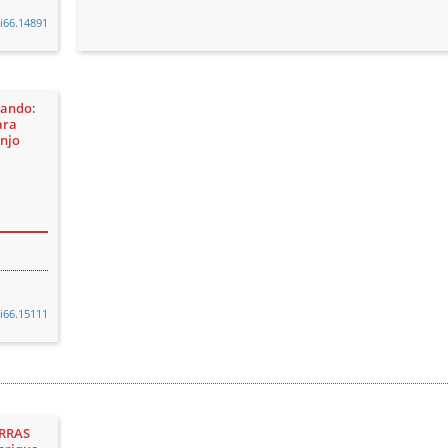
2i66.14891
nando:
ara
njo
2i66.15111
ERRAS