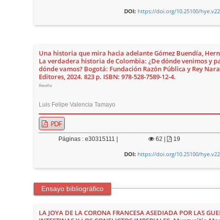
https://doi.org/10.25100/hye.v2
DOI:
Una historia que mira hacia adelante Gómez Buendía, Her
La verdadera historia de Colombia: ¿De dónde venimos y p
dónde vamos? Bogotá: Fundación Razón Pública y Rey Nara
Editores, 2024. 823 p. ISBN: 978-528-7589-12-4.
Reseña
Luis Felipe Valencia Tamayo
PDF
Páginas : e30315111 |
62
|
19
https://doi.org/10.25100/hye.v2
DOI:
Ensayo bibliográfico
LA JOYA DE LA CORONA FRANCESA ASEDIADA POR LAS GU