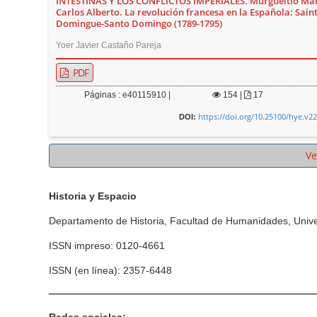
INTESTINAS Y LOS CONFLICTOS IMPERIALES. Murgueitio Man
Carlos Alberto. La revolución francesa en la Española: Sain
Domingue-Santo Domingo (1789-1795)
Yoer Javier Castaño Pareja
PDF
Páginas : e40115910 |
154
|
17
https://doi.org/10.25100/hye.v2
DOI:
Ve
Historia y Espacio
Departamento de Historia, Facultad de Humanidades, Univer
ISSN impreso: 0120-4661
ISSN (en línea): 2357-6448
Redes sociales: