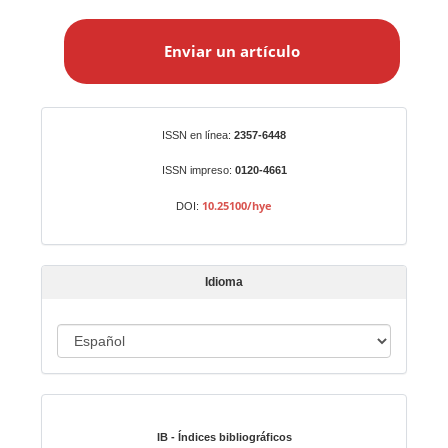
E
n
Enviar un artículo
v
i
a
r
Identificadores
ISSN en línea:
2357-6448
u
n
ISSN impreso:
0120-4661
a
10.25100/hye
DOI:
r
t
í
Idioma
c
u
I
l
o
d
i
Indexado en:
o
m
IB - Índices bibliográficos