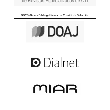
BBCS–Bases Bibliográficas con Comité de Selección