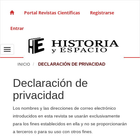
Salto rápido al contenido de la página
Navegación principal
Portal Revistas Científicas
Registrarse
Contenido principal
Barra lateral
Entrar
Toggle navigation
INICIO
DECLARACIÓN DE PRIVACIDAD
Declaración de
privacidad
Los nombres y las direcciones de correo electrónico
introducidos en esta revista se usarán exclusivamente
para los fines establecidos en ella y no se proporcionarán
a terceros o para su uso con otros fines.