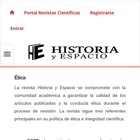
Salto rápido al contenido de la página
Navegación principal
Portal Revistas Científicas
Registrarse
Contenido principal
Barra lateral
Entrar
Toggle navigation
Ética
La revista
Historia y Espacio
se compromete con la
comunidad académica a garantizar la calidad de los
artículos publicados y la conducta ética durante el
proceso de revisión. La revista sigue tres referentes
principales en su política de ética e integridad científica: