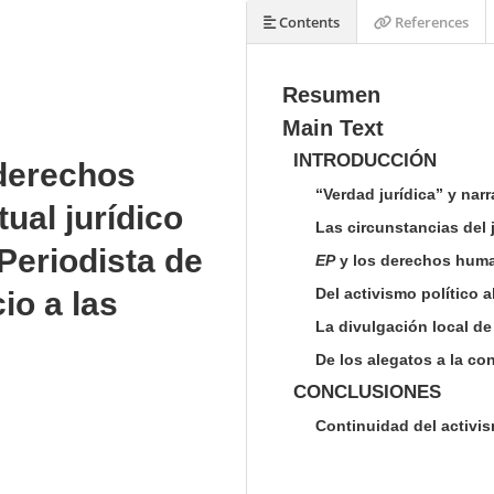
Contents
References
Resumen
Main Text
INTRODUCCIÓN
 derechos
“Verdad jurídica” y nar
ual jurídico
Las circunstancias del 
Periodista de
EP
y los derechos hum
Del activismo político
io a las
La divulgación local de
De los alegatos a la c
CONCLUSIONES
Continuidad del activis