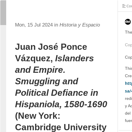
Con
Mon, 15 Jul 2024 in
Historia y Espacio
The
Juan José Ponce
Cop
Vázquez,
Islanders
Cop
and Empire.
This
Smuggling and
htt
Political Defiance in
sa/
red
Hispaniola, 1580-1690
y A
del
(New York:
fue
Cambridge University