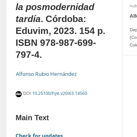
la posmodernidad
Auth
Al
tardía
. Córdoba:
Eduvim, 2023. 154 p.
Dep
(Co
ISBN 978-987-699-
Col
797-4.
Alfonso Rubio Hernández
10.25100/hye.v20i63.14560
DOI:
Main Text
Check for updates