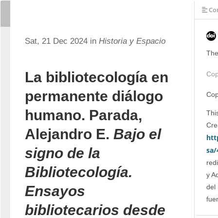
Con
Sat, 21 Dec 2024 in
Historia y Espacio
The
La bibliotecología en
Cop
permanente diálogo
Cop
humano. Parada,
This
Alejandro E.
Bajo el
htt
signo de la
sa/
red
Bibliotecología.
y A
del
Ensayos
fue
bibliotecarios desde