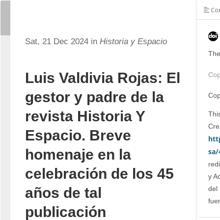
Con
Sat, 21 Dec 2024 in
Historia y Espacio
The
Luis Valdivia Rojas: El
Cop
gestor y padre de la
Cop
revista Historia Y
This
Espacio. Breve
htt
homenaje en la
sa/
red
celebración de los 45
y A
del
años de tal
fue
publicación