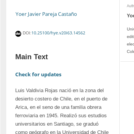
Auth
Yoer Javier Pareja Castaño
Yoe
Uni
10.25100/hye.v20i63.14562
DOI:
edi
ele
Col
Main Text
Check for updates
Luis Valdivia Rojas nació en la zona del 
desierto costero de Chile, en el puerto de 
Arica, en el seno de una familia obrera 
ferroviaria en 1945. Realizó sus estudios 
universitarios en Santiago, se graduó 
como geógrafo en la Universidad de Chile 