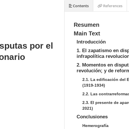
Contents
References
Resumen
Main Text
Introducción
sputas por el
1. El zapatismo en disp
onario
infrapolítica revolucio
2. Momentos en disputa
revolución; y de refor
2.1. La edificación del
(1919-1934)
2.2. Las contrarreforma
2.3. El presente de apar
2021)
Conclusiones
Hemerografía