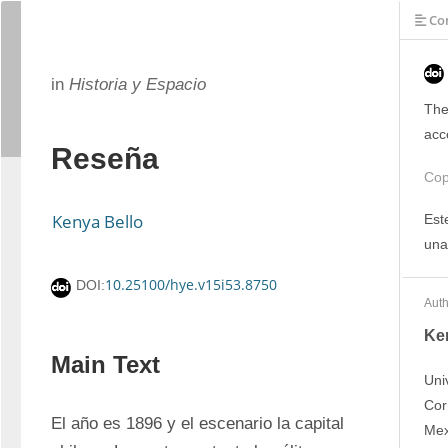
Con
in
Historia y Espacio
The
acc
Reseña
Cop
Kenya Bello
Est
una
10.25100/hye.v15i53.8750
DOI:
Auth
Ke
Main Text
Uni
Cor
El año es 1896 y el escenario la capital 
Mex