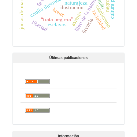
juntas de manumisión
cultura política
libro de la naturaleza
criollo ilustrado
negros
mito
naturaleza
catolicismo
ilustración
honor
racialidad
asiento
“trata negrera”
licencia
libertad
esclavos
Últimas publicaciones
Información