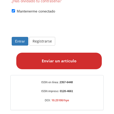
¿Has olvidado tu contraseña?
Mantenerme conectado
Registrarse
Entrar
E
n
Enviar un artículo
v
i
a
r
Identificadores
ISSN en línea:
2357-6448
u
n
ISSN impreso:
0120-4661
a
10.25100/hye
DOI:
r
t