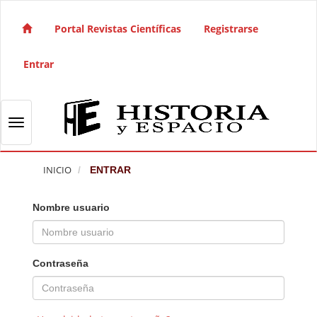
Salto rápido al contenido de la página
Navegación principal
Portal Revistas Científicas
Registrarse
Contenido principal
Barra lateral
Entrar
Toggle navigation
INICIO
ENTRAR
Nombre usuario
Contraseña