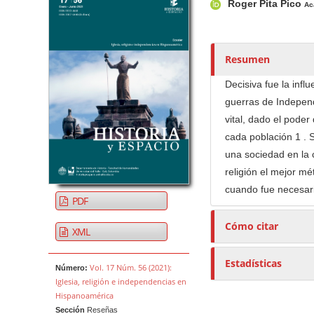
Roger Pita Pico
u
Ac
t
o
r
Resumen
e
Decisiva fue la infl
s
guerras de Independ
/
vital, dado el poder
a
cada población 1 . S
s
una sociedad en la 
religión el mejor mé
cuando fue necesari
PDF
Cómo citar
XML
Estadísticas
Vol. 17 Núm. 56 (2021):
Número:
Iglesia, religión e independencias en
Hispanoamérica
Sección
Reseñas