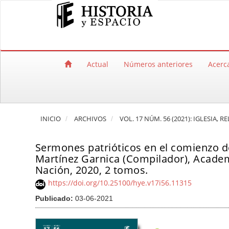
Salto rápido al contenido de la página
Navegación principal
Contenido principal
Barra lateral
Actual
Números anteriores
Acerc
INICIO
ARCHIVOS
VOL. 17 NÚM. 56 (2021): IGLESIA
Sermones patrióticos en el comienzo d
Martínez Garnica (Compilador), Academ
Nación, 2020, 2 tomos.
https://doi.org/10.25100/hye.v17i56.11315
Publicado:
03-06-2021
Barra lateral del artículo
Contenido princi
A