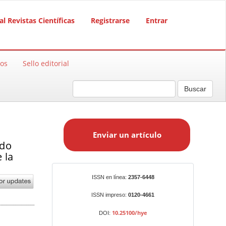
al Revistas Científicas
Registrarse
Entrar
sos
Sello editorial
Buscar
E
n
Enviar un artículo
v
ndo
i
 la
a
r
Identificadores
ISSN en línea:
2357-6448
u
n
ISSN impreso:
0120-4661
a
10.25100/hye
DOI:
r