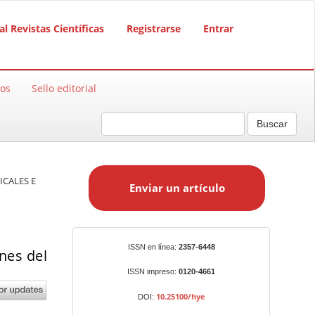
al Revistas Científicas
Registrarse
Entrar
sos
Sello editorial
Buscar
E
n
ICALES E
Enviar un artículo
v
i
a
r
Identificadores
ISSN en línea:
2357-6448
nes del
u
n
ISSN impreso:
0120-4661
a
10.25100/hye
DOI:
r