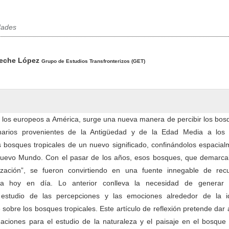
dades
pal del artículo
seche López
Grupo de Estudios Transfronterizos (GET)
 los europeos a América, surge una nueva manera de percibir los bos
narios provenientes de la Antigüedad y de la Edad Media a los
os bosques tropicales de un nuevo significado, confinándolos espacia
Nuevo Mundo. Con el pasar de los años, esos bosques, que demarca
ilización”, se fueron convirtiendo en una fuente innegable de rec
sta hoy en día. Lo anterior conlleva la necesidad de generar
 estudio de las percepciones y las emociones alrededor de la 
 sobre los bosques tropicales. Este artículo de reflexión pretende dar
ciones para el estudio de la naturaleza y el paisaje en el bosque t