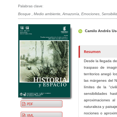
Palabras clave:
Bosque
,
Medio ambiente
,
Amazonía
,
Emociones
,
Sensibili
Barra lateral del artículo
Contenido princi
A
Camilo Andrés U
u
t
o
r
Resumen
e
Desde la llegada de
s
traspaso de imagi
/
territorios anegó l
a
las márgenes del 
s
límites de la “civ
sensibilidades ha
aproximaciones al
PDF
naturaleza y paisaje
nociones o aproxima
XML