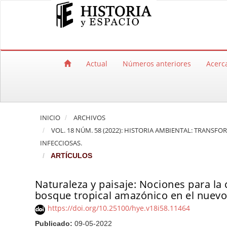
Salto rápido al contenido de la página
Navegación principal
Contenido principal
Barra lateral
Actual
Números anteriores
Acerc
INICIO
ARCHIVOS
VOL. 18 NÚM. 58 (2022): HISTORIA AMBIENTAL: TRANS
INFECCIOSAS.
ARTÍCULOS
Naturaleza y paisaje: Nociones para la
bosque tropical amazónico en el nue
https://doi.org/10.25100/hye.v18i58.11464
Publicado:
09-05-2022