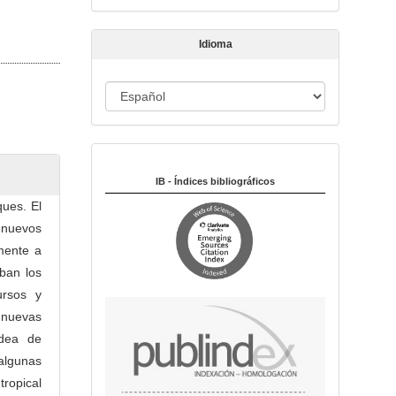
t
í
Idioma
c
u
I
l
o
d
i
Indexado en:
o
m
IB - Índices bibliográficos
a
ques. El
 nuevos
lmente a
ban los
ursos y
 nuevas
idea de
 algunas
ropical