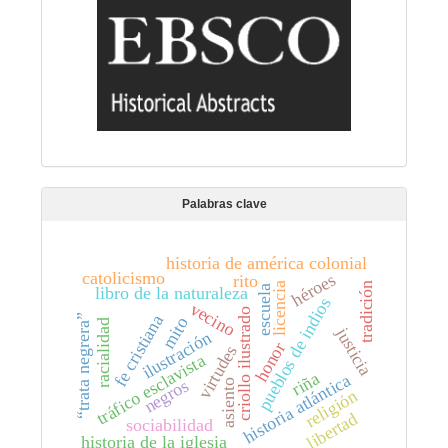
Palabras clave
historia de américa colonial
catolicismo
héroes
rito
tradición
licencia
escuela
libro de la naturaleza
pueblos de indios
vecino
criollo ilustrado
fe cristiana
“trata negrera”
mito
racialidad
justicia
ilustración
honor
virtudes
tráfico esclavista
riña
historia atlántica
negros
asiento
religión
libertad
sociabilidad
historia de la iglesia