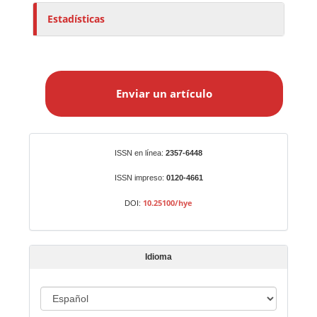
Estadísticas
E
n
Enviar un artículo
v
i
a
r
Identificadores
ISSN en línea:
2357-6448
u
n
ISSN impreso:
0120-4661
a
10.25100/hye
DOI:
r
t
í
Idioma
c
u
I
l
o
d