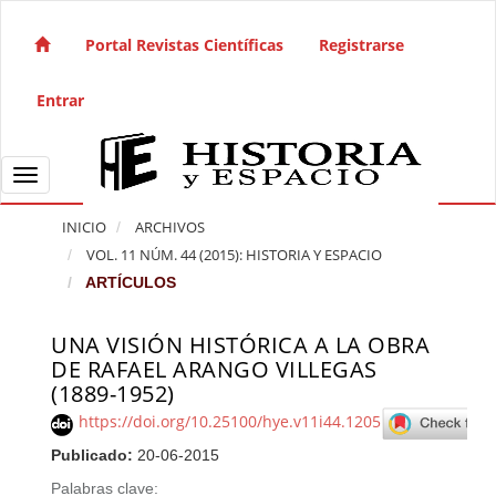
Salto rápido al contenido de la página
Navegación principal
Portal Revistas Científicas
Registrarse
Contenido principal
Barra lateral
Entrar
Toggle navigation
INICIO
ARCHIVOS
VOL. 11 NÚM. 44 (2015): HISTORIA Y ESPACIO
ARTÍCULOS
UNA VISIÓN HISTÓRICA A LA OBRA
Barra lateral del artículo
DE RAFAEL ARANGO VILLEGAS
(1889-1952)
https://doi.org/10.25100/hye.v11i44.1205
Publicado:
20-06-2015
Palabras clave: