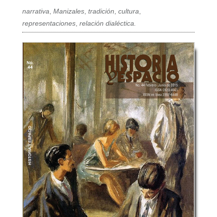
narrativa
,
Manizales
,
tradición
,
cultura
,
representaciones
,
relación dialéctica.