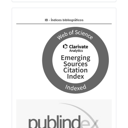
i
Indexado en:
o
m
IB - Índices bibliográficos
a