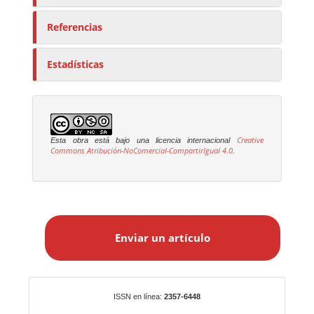
Referencias
Estadísticas
Creative
Esta obra está bajo una licencia internacional
Commons Atribución-NoComercial-CompartirIgual 4.0
.
E
n
Enviar un artículo
v
i
a
r
Identificadores
ISSN en línea:
2357-6448
u