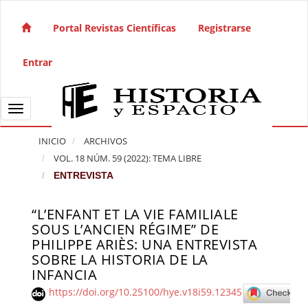
Salto rápido al contenido de la página
Navegación principal
Portal Revistas Científicas
Registrarse
Contenido principal
Barra lateral
Entrar
Toggle navigation
INICIO
ARCHIVOS
VOL. 18 NÚM. 59 (2022): TEMA LIBRE
ENTREVISTA
“L’ENFANT ET LA VIE FAMILIALE
Barra lateral del artículo
SOUS L’ANCIEN RÉGIME” DE
PHILIPPE ARIÈS: UNA ENTREVISTA
SOBRE LA HISTORIA DE LA
INFANCIA
https://doi.org/10.25100/hye.v18i59.12345