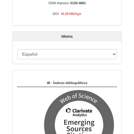
n
ISSN impreso:
0120-4661
a
10.25100/hye
DOI:
r
t
í
Idioma
c
u
I
l
o
d
i
Indexado en:
o
m
IB - Índices bibliográficos
a