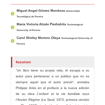
Contenido principal del artículo
A
Miguel Angel Gómez Mendoza
u
Universidad
t
Tecnológica de Pereira
o
Maria Victoria Alzate Piedrahita
Technological
r
University of Pereira
e
Carol Shirley Moreno Olaya
Technological University of
s
Pereira
/
a
s
Resumen
“Un libro tiene su propia vida, él escapa a su
autor para pertenecer a un público que no es
siempre aquel que el autor previó”, anotaba
Philippe Ariès en el prefacio a la nueva edición
de su obra
L’enfant et la vie familiale sous
l’Ancien Régime
(Le Seuil, 1973, primera versión