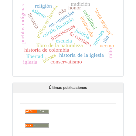
tradición
religión
tráfico esclavista
pueblos indígenas
honor
asiento
“trata negrera”
riña
racialidad
encomiendas
licencia
ilustración
criollo ilustrado
franciscanos
justicia
virtudes
fe cristiana
rito
escuela
libro de la naturaleza
vecino
historia de colombia
mito
héroes
historia de la iglesia
libertad
conservatismo
iglesia
Últimas publicaciones