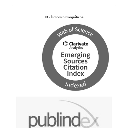
i
Indexado en:
o
m
IB - Índices bibliográficos
a