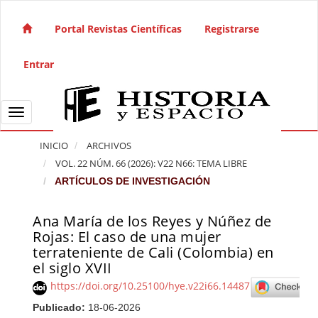
Salto rápido al contenido de la página
Navegación principal
Portal Revistas Científicas
Registrarse
Contenido principal
Barra lateral
Entrar
Toggle navigation
INICIO
ARCHIVOS
VOL. 22 NÚM. 66 (2026): V22 N66: TEMA LIBRE
ARTÍCULOS DE INVESTIGACIÓN
Ana María de los Reyes y Núñez de
Barra lateral del artículo
Rojas: El caso de una mujer
terrateniente de Cali (Colombia) en
el siglo XVII
https://doi.org/10.25100/hye.v22i66.14487
Publicado:
18-06-2026