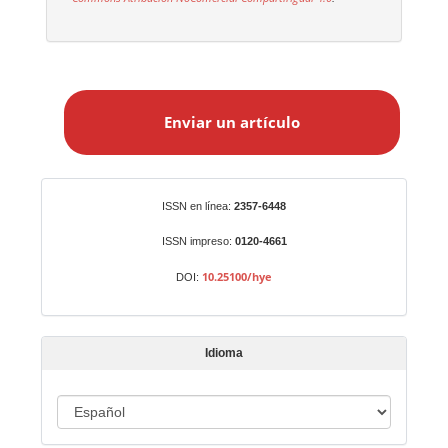
E
n
Enviar un artículo
v
i
a
r
Identificadores
ISSN en línea:
2357-6448
u
n
ISSN impreso:
0120-4661
a
10.25100/hye
DOI:
r
t
í
Idioma
c
u
I
l
o
d