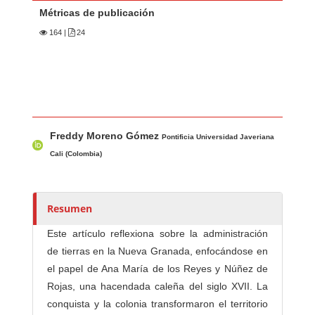
Métricas de publicación
164
|
24
Contenido principal del artículo
A
Freddy Moreno Gómez
u
Pontificia Universidad Javeriana
t
Cali (Colombia)
o
r
e
Resumen
s
Este artículo reflexiona sobre la administración
/
de tierras en la Nueva Granada, enfocándose en
a
el papel de Ana María de los Reyes y Núñez de
s
Rojas, una hacendada caleña del siglo XVII. La
conquista y la colonia transformaron el territorio