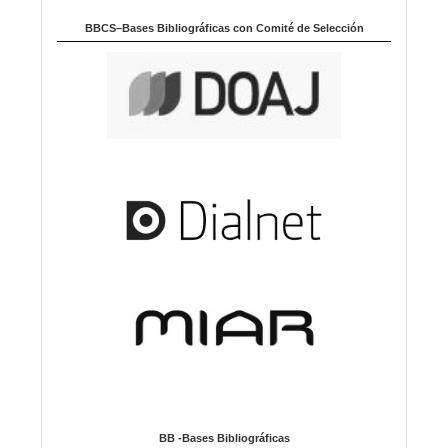
BBCS–Bases Bibliográficas con Comité de Selección
BB -Bases Bibliográficas