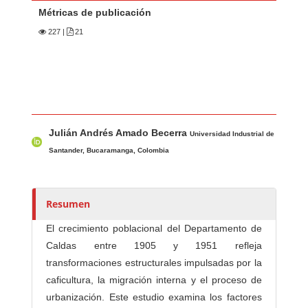
Métricas de publicación
227
|
21
Contenido principal del artículo
A
Julián Andrés Amado Becerra
u
Universidad Industrial de
t
Santander, Bucaramanga, Colombia
o
r
e
Resumen
s
El crecimiento poblacional del Departamento de
/
Caldas entre 1905 y 1951 refleja
a
transformaciones estructurales impulsadas por la
s
caficultura, la migración interna y el proceso de
urbanización. Este estudio examina los factores