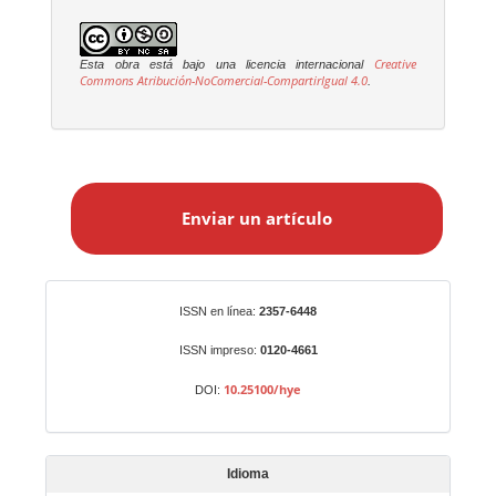
Creative
Esta obra está bajo una licencia internacional
Commons Atribución-NoComercial-CompartirIgual 4.0
.
E
n
Enviar un artículo
v
i
a
r
Identificadores
ISSN en línea:
2357-6448
u
n
ISSN impreso:
0120-4661
a
10.25100/hye
DOI:
r
t
í
Idioma
c