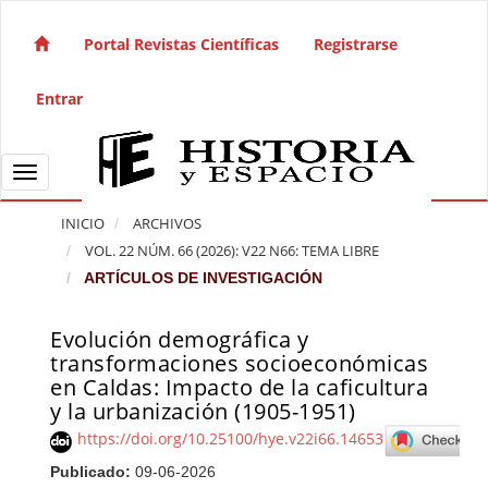
Salto rápido al contenido de la página
Navegación principal
Portal Revistas Científicas
Registrarse
Contenido principal
Barra lateral
Entrar
Toggle navigation
INICIO
ARCHIVOS
VOL. 22 NÚM. 66 (2026): V22 N66: TEMA LIBRE
ARTÍCULOS DE INVESTIGACIÓN
Evolución demográfica y
Barra lateral del artículo
transformaciones socioeconómicas
en Caldas: Impacto de la caficultura
y la urbanización (1905-1951)
https://doi.org/10.25100/hye.v22i66.14653
Publicado:
09-06-2026