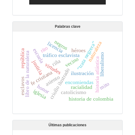
Palabras clave
negros
naturaleza
“trata negrera”
licencia
rito
escuela
héroes
república
libro de la naturaleza
liberalismo
tráfico esclavista
vecino
historia atlántica
riña
justicia
virtudes
criollo ilustrado
fe cristiana
ilustración
asiento
esclavos
encomiendas
mito
honor
racialidad
iglesia
catolicismo
historia de colombia
Últimas publicaciones