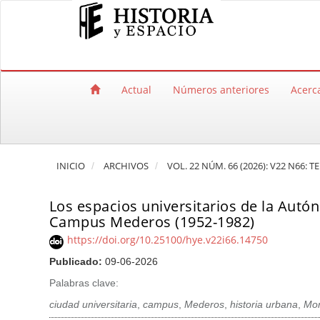
Salto rápido al contenido de la página
Navegación principal
Contenido principal
Barra lateral
Actual
Números anteriores
Acerc
INICIO
ARCHIVOS
VOL. 22 NÚM. 66 (2026): V22 N66: T
Los espacios universitarios de la Autó
Campus Mederos (1952-1982)
https://doi.org/10.25100/hye.v22i66.14750
Publicado:
09-06-2026
Palabras clave:
ciudad universitaria
,
campus
,
Mederos
,
historia urbana
,
Mon