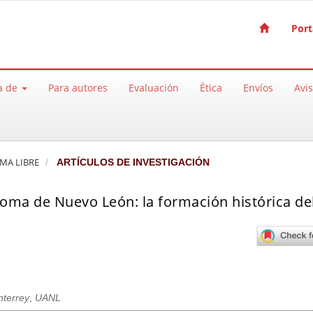
Port
a de
Para autores
Evaluación
Ética
Envíos
Avi
EMA LIBRE
ARTÍCULOS DE INVESTIGACIÓN
noma de Nuevo León: la formación histórica de
terrey
,
UANL