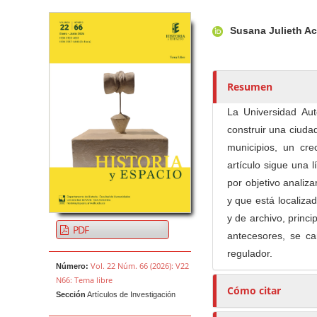
Barra lateral del artículo
Contenido princi
A
Susana Julieth Ac
u
t
o
r
Resumen
e
La Universidad Au
s
construir una ciudad
/
municipios, un cre
a
artículo sigue una 
s
por objetivo analiz
y que está localiza
y de archivo, princi
PDF
antecesores, se ca
regulador.
Vol. 22 Núm. 66 (2026): V22
Número:
N66: Tema libre
Cómo citar
Sección
Artículos de Investigación