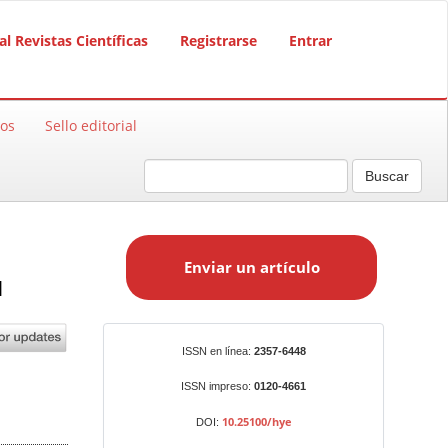
al Revistas Científicas
Registrarse
Entrar
sos
Sello editorial
Buscar
E
n
Enviar un artículo
v
l
i
a
r
Identificadores
ISSN en línea:
2357-6448
u
n
ISSN impreso:
0120-4661
a
10.25100/hye
DOI:
r