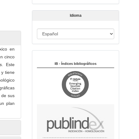
t
í
Idioma
c
u
I
l
o
d
i
xico en
Indexado en:
o
en cinco
m
IB - Índices bibliográficos
s. Este
a
 y tiene
nológico
gráficas
a de sus
un plan