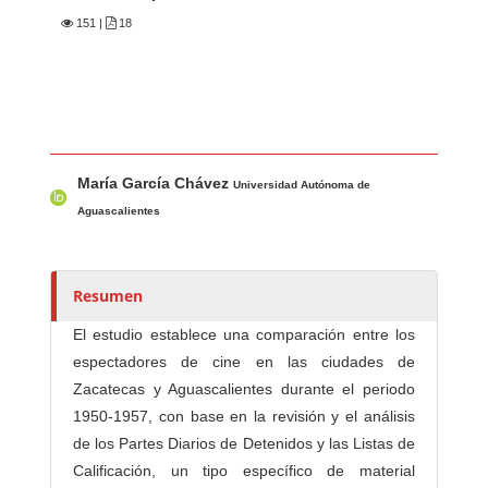
151
|
18
Contenido principal del artículo
A
María García Chávez
u
Universidad Autónoma de
t
Aguascalientes
o
r
e
Resumen
s
El estudio establece una comparación entre los
/
espectadores de cine en las ciudades de
a
Zacatecas y Aguascalientes durante el periodo
s
1950-1957, con base en la revisión y el análisis
de los Partes Diarios de Detenidos y las Listas de
Calificación, un tipo específico de material