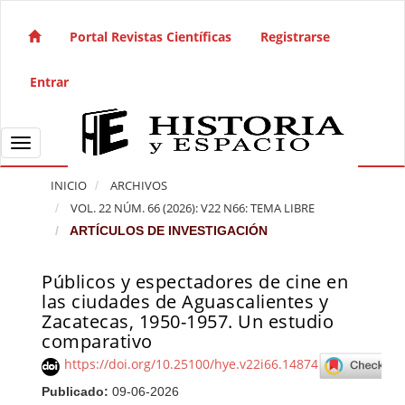
Salto rápido al contenido de la página
Navegación principal
Portal Revistas Científicas
Registrarse
Contenido principal
Barra lateral
Entrar
Toggle navigation
INICIO
ARCHIVOS
VOL. 22 NÚM. 66 (2026): V22 N66: TEMA LIBRE
ARTÍCULOS DE INVESTIGACIÓN
Públicos y espectadores de cine en
Barra lateral del artículo
las ciudades de Aguascalientes y
Zacatecas, 1950-1957. Un estudio
comparativo
https://doi.org/10.25100/hye.v22i66.14874
Publicado:
09-06-2026