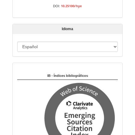
a
10.25100/hye
DOI:
r
t
í
Idioma
c
u
I
l
o
d
i
Indexado en:
o
m
IB - Índices bibliográficos
a