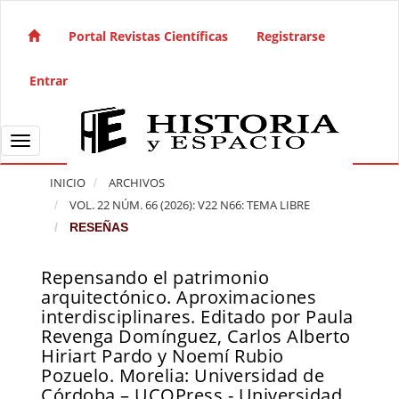
Salto rápido al contenido de la página
Navegación principal
Portal Revistas Científicas
Registrarse
Contenido principal
Barra lateral
Entrar
Toggle navigation
INICIO
ARCHIVOS
VOL. 22 NÚM. 66 (2026): V22 N66: TEMA LIBRE
RESEÑAS
Repensando el patrimonio
Barra lateral del artículo
arquitectónico. Aproximaciones
interdisciplinares. Editado por Paula
Revenga Domínguez, Carlos Alberto
Hiriart Pardo y Noemí Rubio
Pozuelo. Morelia: Universidad de
Córdoba – UCOPress - Universidad