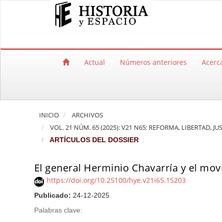
Salto rápido al contenido de la página
Navegación principal
Contenido principal
Barra lateral
Actual
Números anteriores
Acerc
INICIO
ARCHIVOS
VOL. 21 NÚM. 65 (2025): V21 N65: REFORMA, LIBERTAD,
ARTÍCULOS DEL DOSSIER
El general Herminio Chavarría y el mov
https://doi.org/10.25100/hye.v21i65.15203
Publicado:
24-12-2025
Palabras clave: