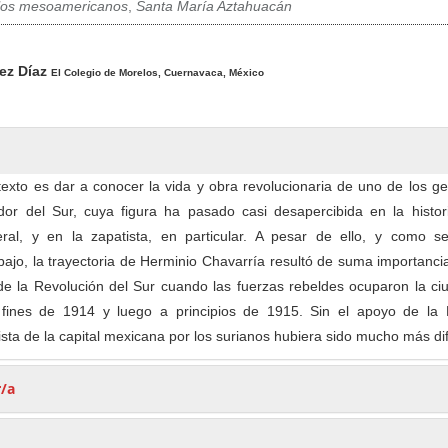
los mesoamericanos
,
Santa María Aztahuacán
pal del artículo
nez Díaz
El Colegio de Morelos, Cuernavaca, México
 texto es dar a conocer la vida y obra revolucionaria de uno de los g
ador del Sur, cuya figura ha pasado casi desapercibida en la histor
ral, y en la zapatista, en particular. A pesar de ello, y como s
ajo, la trayectoria de Herminio Chavarría resultó de suma importanci
e la Revolución del Sur cuando las fuerzas rebeldes ocuparon la ci
 fines de 1914 y luego a principios de 1915. Sin el apoyo de la 
sta de la capital mexicana por los surianos hubiera sido mucho más difí
r/a