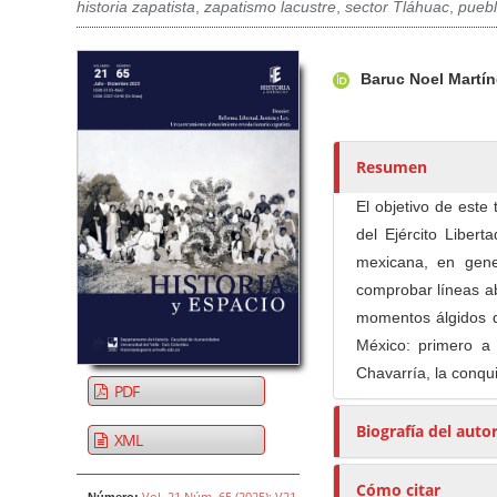
historia zapatista
,
zapatismo lacustre
,
sector Tláhuac
,
pueb
Barra lateral del artículo
Contenido princi
A
Baruc Noel Martí
u
t
o
r
Resumen
e
El objetivo de este
s
del Ejército Libert
/
mexicana, en gene
a
comprobar líneas ab
s
momentos álgidos d
México: primero a
Chavarría, la conqui
PDF
Biografía del auto
XML
Cómo citar
Vol. 21 Núm. 65 (2025): V21
Número: