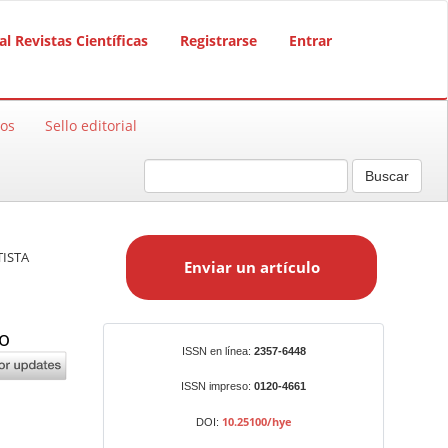
al Revistas Científicas
Registrarse
Entrar
sos
Sello editorial
Buscar
E
n
TISTA
Enviar un artículo
v
i
a
co
r
Identificadores
ISSN en línea:
2357-6448
u
n
ISSN impreso:
0120-4661
a
10.25100/hye
DOI:
r