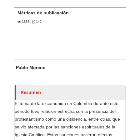
Métricas de publicación
1653
|
142
Contenido principal del artículo
A
Pablo Moreno
u
t
o
r
Resumen
e
El tema de la excomunión en Colombia durante este
s
periodo tuvo relación estrecha con la presencia del
/
protestantismo como una disidencia, entre otras, que
a
se vio afectada por las sanciones espirituales de la
s
Iglesia Católica. Estas sanciones tuvieron efectos