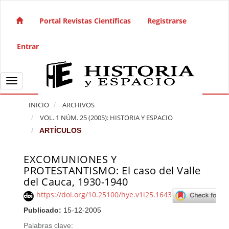
Salto rápido al contenido de la página
Navegación principal
Portal Revistas Científicas
Registrarse
Contenido principal
Barra lateral
Entrar
Toggle navigation
INICIO
ARCHIVOS
VOL. 1 NÚM. 25 (2005): HISTORIA Y ESPACIO
ARTÍCULOS
EXCOMUNIONES Y
Barra lateral del artículo
PROTESTANTISMO: El caso del Valle
del Cauca, 1930-1940
https://doi.org/10.25100/hye.v1i25.1643
Publicado:
15-12-2005
Palabras clave: