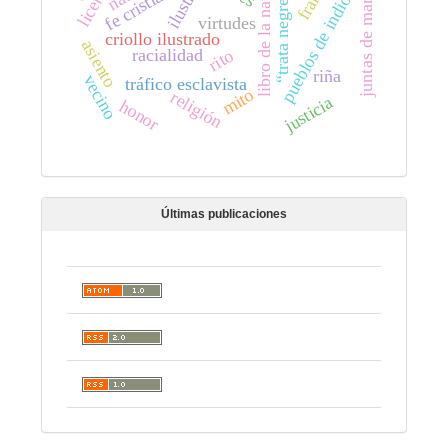
juntas de manumisión
libro de la naturaleza
licencia
“trata negrera”
fe cristiana
pueblos de indios
virtudes
criollo ilustrado
asiento
racialidad
rito
riña
vecino
tráfico esclavista
mito
religión
justicia
honor
Últimas publicaciones