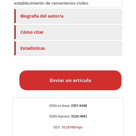
establecimiento de cementerios civiles.
Biografía del autor/a
Cómo citar
Estadísticas
E
n
Enviar un artículo
v
i
a
r
Identificadores
ISSN en línea:
2357-6448
u
n
ISSN impreso:
0120-4661
a
10.25100/hye
DOI:
r