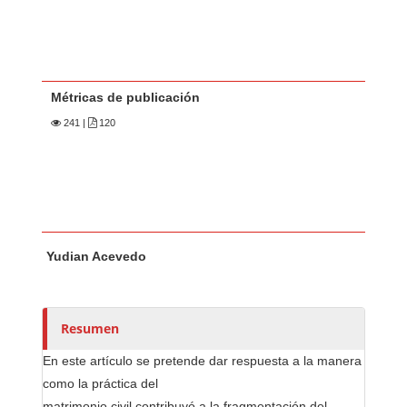
Métricas de publicación
241
|
120
Contenido principal del artículo
A
Yudian Acevedo
u
t
o
r
Resumen
e
En este artículo se pretende dar respuesta a la manera
s
como la práctica del
/
matrimonio civil contribuyó a la fragmentación del