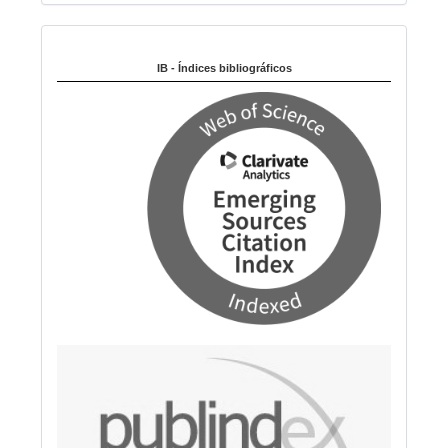
i
Indexado en:
o
m
IB - Índices bibliográficos
a