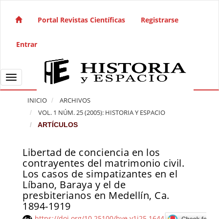
Salto rápido al contenido de la página
Navegación principal
Portal Revistas Científicas
Registrarse
Contenido principal
Barra lateral
Entrar
Toggle navigation
INICIO
ARCHIVOS
VOL. 1 NÚM. 25 (2005): HISTORIA Y ESPACIO
ARTÍCULOS
Libertad de conciencia en los
Barra lateral del artículo
contrayentes del matrimonio civil.
Los casos de simpatizantes en el
Líbano, Baraya y el de
presbiterianos en Medellín, Ca.
1894-1919
https://doi.org/10.25100/hye.v1i25.1644