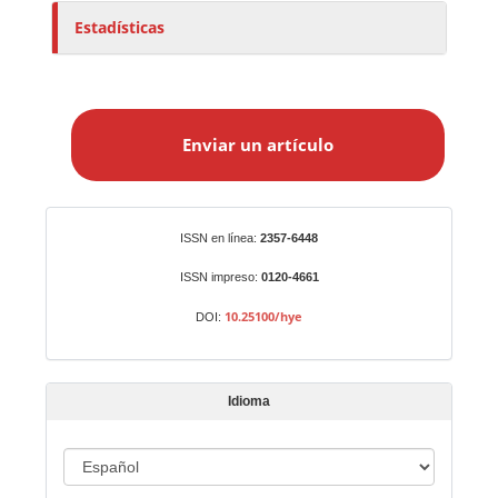
Estadísticas
E
n
Enviar un artículo
v
i
a
r
Identificadores
ISSN en línea:
2357-6448
u
n
ISSN impreso:
0120-4661
a
10.25100/hye
DOI:
r
t
í
Idioma
c
u
I
l
o
d