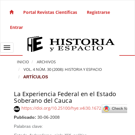
Salto rápido al contenido de la página
Navegación principal
Portal Revistas Científicas
Registrarse
Contenido principal
Barra lateral
Entrar
Toggle navigation
INICIO
ARCHIVOS
VOL. 4 NÚM. 30 (2008): HISTORIA Y ESPACIO
ARTÍCULOS
La Experiencia Federal en el Estado
Barra lateral del artículo
Soberano del Cauca
https://doi.org/10.25100/hye.v4i30.1672
Publicado:
30-06-2008
Palabras clave: