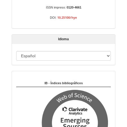
u
n
ISSN impreso:
0120-4661
a
10.25100/hye
DOI:
r
t
í
Idioma
c
u
I
l
o
d
i
Indexado en:
o
m
IB - Índices bibliográficos
a