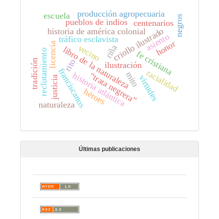
producción agropecuaria
escuela
negros
pueblos de indios
centenarios
criollo ilustrado
historia de américa colonial
asiento
tráfico esclavista
honor
licencia
vecino
riña
libro de la naturaleza
reclutamiento
fe cristiana
rito
tradición
ilustración
franciscanos
racialidad
mito
“trata negrera”
historia atlántica
virtudes
justicia
héroes
naturaleza
Últimas publicaciones