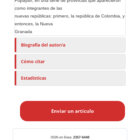
Popayan, en una serie de provincias que aparecieron
como integrantes de las
nuevas repúblicas: primero, la república de Colombia, y
entonces, la Nueva
Granada
Biografía del autor/a
Cómo citar
Estadísticas
E
n
Enviar un artículo
v
i
a
r
Identificadores
ISSN en línea:
2357-6448