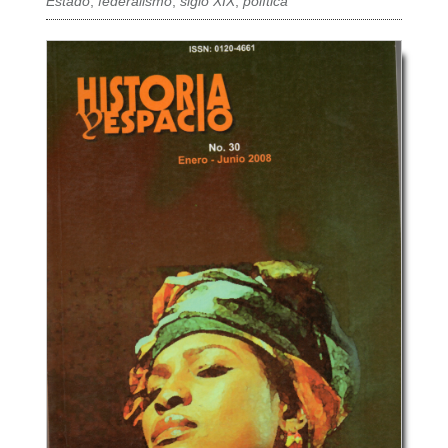
Estado
,
federalismo
,
siglo XIX
,
política