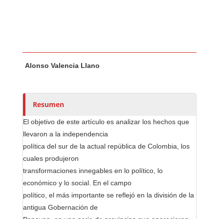
Contenido principal del artículo
A
Alonso Valencia Llano
u
t
o
r
Resumen
e
El objetivo de este artículo es analizar los hechos que
s
llevaron a la independencia
/
política del sur de la actual república de Colombia, los
a
cuales produjeron
s
transformaciones innegables en lo político, lo
económico y lo social. En el campo
político, el más importante se reflejó en la división de la
antigua Gobernación de