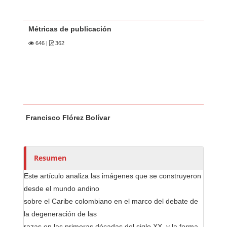
Métricas de publicación
646
|
362
Contenido principal del artículo
A
Francisco Flórez Bolívar
u
t
o
r
Resumen
e
Este artículo analiza las imágenes que se construyeron
s
desde el mundo andino
/
sobre el Caribe colombiano en el marco del debate de
a
la degeneración de las
s
razas en las primeras décadas del siglo XX, y la forma