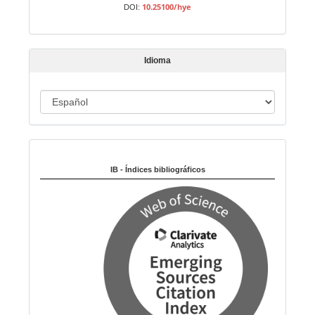
a
10.25100/hye
DOI:
r
t
í
Idioma
c
u
I
l
o
d
i
Indexado en:
o
m
IB - Índices bibliográficos
a