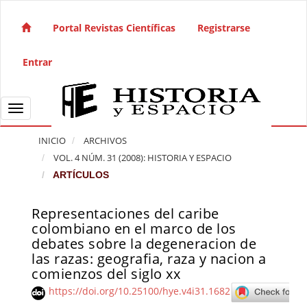
Salto rápido al contenido de la página
Navegación principal
Portal Revistas Científicas
Registrarse
Contenido principal
Barra lateral
Entrar
Toggle navigation
INICIO
ARCHIVOS
VOL. 4 NÚM. 31 (2008): HISTORIA Y ESPACIO
ARTÍCULOS
Representaciones del caribe
Barra lateral del artículo
colombiano en el marco de los
debates sobre la degeneracion de
las razas: geografia, raza y nacion a
comienzos del siglo xx
https://doi.org/10.25100/hye.v4i31.1682