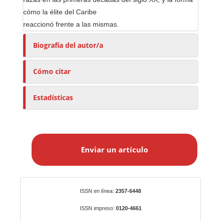
cómo la élite del Caribe
reaccionó frente a las mismas.
Biografía del autor/a
Cómo citar
Estadísticas
E
n
Enviar un artículo
v
i
a
r
Identificadores
ISSN en línea:
2357-6448
u
n
ISSN impreso:
0120-4661