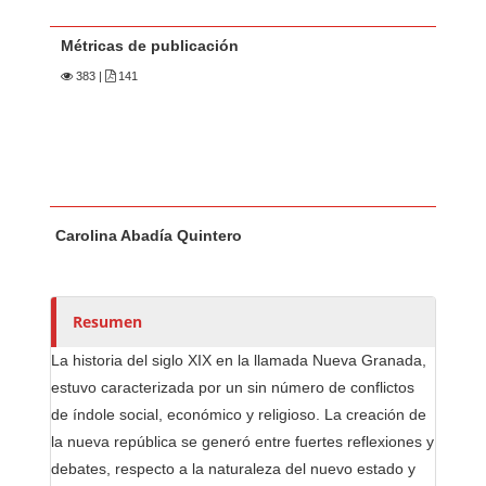
Métricas de publicación
383
|
141
Contenido principal del artículo
A
Carolina Abadía Quintero
u
t
o
r
Resumen
e
La historia del siglo XIX en la llamada Nueva Granada,
s
estuvo caracterizada por un sin número de conflictos
/
de índole social, económico y religioso. La creación de
a
la nueva república se generó entre fuertes reflexiones y
s
debates, respecto a la naturaleza del nuevo estado y