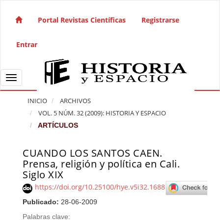
Salto rápido al contenido de la página
Navegación principal
Portal Revistas Científicas
Registrarse
Contenido principal
Barra lateral
Entrar
Toggle navigation
INICIO
ARCHIVOS
VOL. 5 NÚM. 32 (2009): HISTORIA Y ESPACIO
ARTÍCULOS
CUANDO LOS SANTOS CAEN.
Barra lateral del artículo
Prensa, religión y política en Cali.
Siglo XIX
https://doi.org/10.25100/hye.v5i32.1688
Publicado:
28-06-2009
Palabras clave: