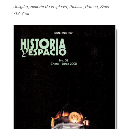
Religión
,
Historia de la Iglesia
,
Política
,
Prensa
,
Siglo
XIX
,
Cali.