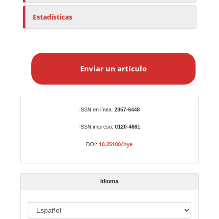
Estadísticas
E
n
Enviar un artículo
v
i
a
r
Identificadores
ISSN en línea:
2357-6448
u
n
ISSN impreso:
0120-4661
a
10.25100/hye
DOI:
r
t
í
Idioma
c
u
I
l