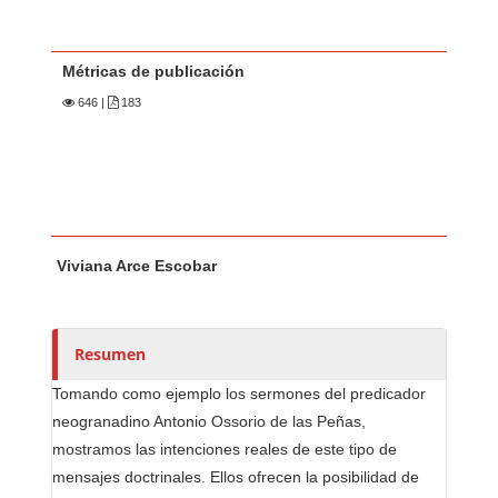
Métricas de publicación
646
|
183
Contenido principal del artículo
A
Viviana Arce Escobar
u
t
o
r
Resumen
e
Tomando como ejemplo los sermones del predicador
s
neogranadino Antonio Ossorio de las Peñas,
/
mostramos las intenciones reales de este tipo de
a
mensajes doctrinales. Ellos ofrecen la posibilidad de
s