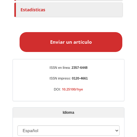
Estadísticas
E
n
Enviar un artículo
v
i
a
r
Identificadores
ISSN en línea:
2357-6448
u
n
ISSN impreso:
0120-4661
a
10.25100/hye
DOI:
r
t
í
Idioma
c
u
I
l
d