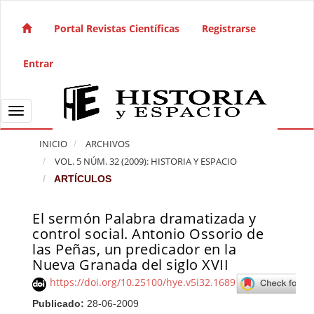
Salto rápido al contenido de la página
Navegación principal
Portal Revistas Científicas
Registrarse
Contenido principal
Barra lateral
Entrar
Toggle navigation
INICIO
ARCHIVOS
VOL. 5 NÚM. 32 (2009): HISTORIA Y ESPACIO
ARTÍCULOS
El sermón Palabra dramatizada y
Barra lateral del artículo
control social. Antonio Ossorio de
las Peñas, un predicador en la
Nueva Granada del siglo XVII
https://doi.org/10.25100/hye.v5i32.1689
Publicado:
28-06-2009