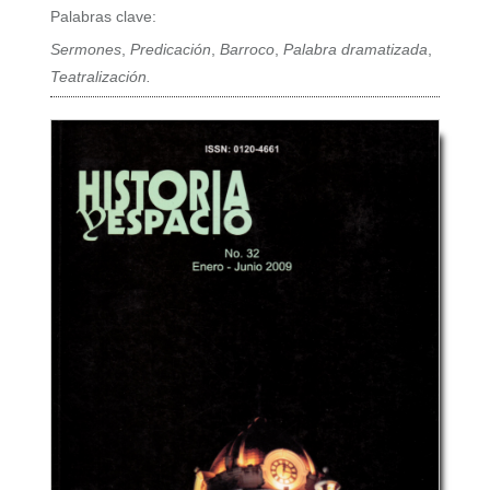
Palabras clave:
Sermones
,
Predicación
,
Barroco
,
Palabra dramatizada
,
Teatralización.