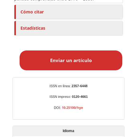
Cómo citar
Estadísticas
E
n
Enviar un artículo
v
i
a
r
Identificadores
ISSN en línea:
2357-6448
u
n
ISSN impreso:
0120-4661
a
10.25100/hye
DOI:
r
t
í
Idioma
c