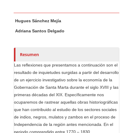
Contenido principal del artículo
A
Hugues Sánchez Mejía
u
t
Adriana Santos Delgado
o
r
e
Resumen
s
/
Las reflexiones que presentamos a continuación son el
a
resultado de inquietudes surgidas a partir del desarrollo
s
de un ejercicio investigativo sobre la economía de la
Gobernación de Santa Marta durante el siglo XVIII y las
primeras décadas del XIX. Específicamente nos
ocuparemos de rastrear aquellas obras historiográficas
que han contribuido al estudio de los sectores sociales
de indios, negros, mulatos y zambos en el proceso de
Independencia de la región antes mencionada. En el
periodo comprendido entre 1770 – 1830.