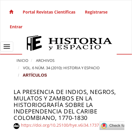
Salto rápido al contenido de la página
Navegación principal
Portal Revistas Científicas
Registrarse
Contenido principal
Barra lateral
Entrar
Toggle navigation
INICIO
ARCHIVOS
VOL. 6 NÚM. 34 (2010): HISTORIA Y ESPACIO
ARTÍCULOS
LA PRESENCIA DE INDIOS, NEGROS,
Barra lateral del artículo
MULATOS Y ZAMBOS EN LA
HISTORIOGRAFÍA SOBRE LA
INDEPENDENCIA DEL CARIBE
COLOMBIANO, 1770-1830
https://doi.org/10.25100/hye.v6i34.1737