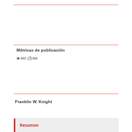
Métricas de publicación
840
|
468
Contenido principal del artículo
A
Franklin W. Knight
u
t
o
r
Resumen