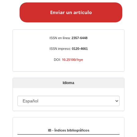
n
Enviar un artículo
v
i
a
r
Identificadores
ISSN en línea:
2357-6448
u
n
ISSN impreso:
0120-4661
a
10.25100/hye
DOI:
r
t
í
Idioma
c
u
I
l
o
d
i
Indexado en:
o
m
IB - Índices bibliográficos