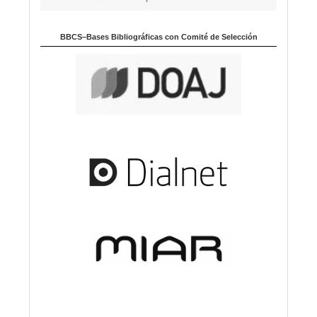
BBCS–Bases Bibliográficas con Comité de Selección