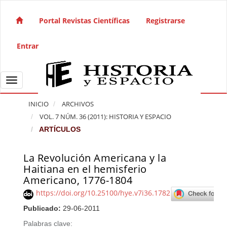
Salto rápido al contenido de la página
Navegación principal
Portal Revistas Científicas
Registrarse
Contenido principal
Barra lateral
Entrar
Toggle navigation
INICIO
ARCHIVOS
VOL. 7 NÚM. 36 (2011): HISTORIA Y ESPACIO
ARTÍCULOS
La Revolución Americana y la
Barra lateral del artículo
Haitiana en el hemisferio
Americano, 1776-1804
https://doi.org/10.25100/hye.v7i36.1782
Publicado:
29-06-2011
Palabras clave: