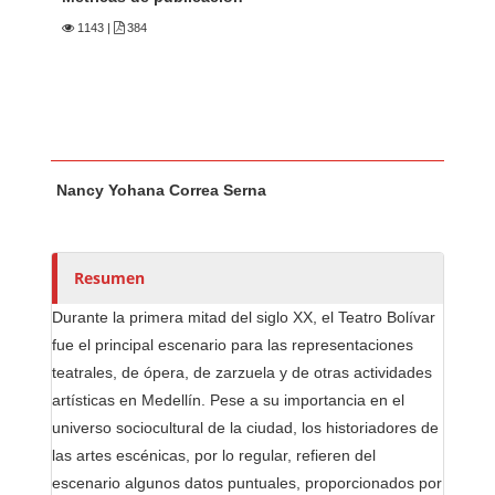
1143
|
384
Contenido principal del artículo
A
Nancy Yohana Correa Serna
u
t
o
r
Resumen
e
Durante la primera mitad del siglo XX, el Teatro Bolívar
s
fue el principal escenario para las representaciones
/
teatrales, de ópera, de zarzuela y de otras actividades
a
artísticas en Medellín. Pese a su importancia en el
s
universo sociocultural de la ciudad, los historiadores de
las artes escénicas, por lo regular, refieren del
escenario algunos datos puntuales, proporcionados por