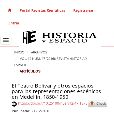
Salto rápido al contenido de la página
Navegación principal
Portal Revistas Científicas
Registrarse
Contenido principal
Barra lateral
Entrar
Toggle navigation
INICIO
ARCHIVOS
VOL. 12 NÚM. 47 (2016): REVISTA HISTORIA Y
ESPACIO
ARTÍCULOS
El Teatro Bolívar y otros espacios
Barra lateral del artículo
para las representaciones escénicas
en Medellín, 1850-1950
https://doi.org/10.25100/hye.v12i47.1875
Publicado:
21-12-2016